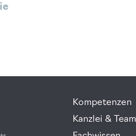
ie
d
Kompetenzen
Kanzlei & Tea