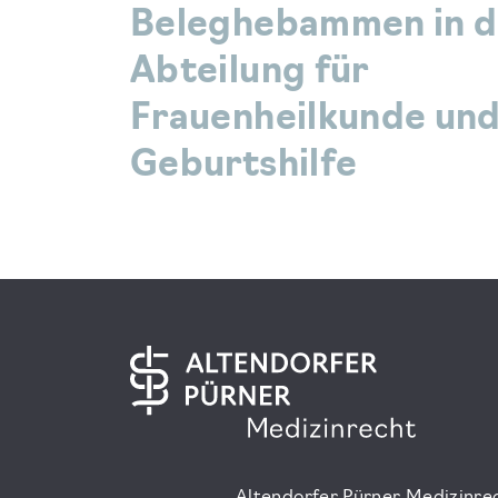
Beleghebammen in d
Abteilung für
Frauenheilkunde un
Geburtshilfe