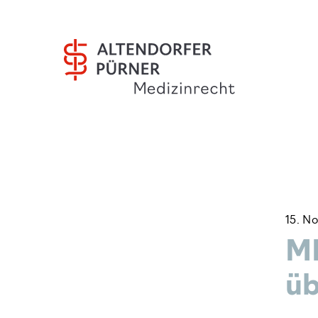
15. N
ML
ü