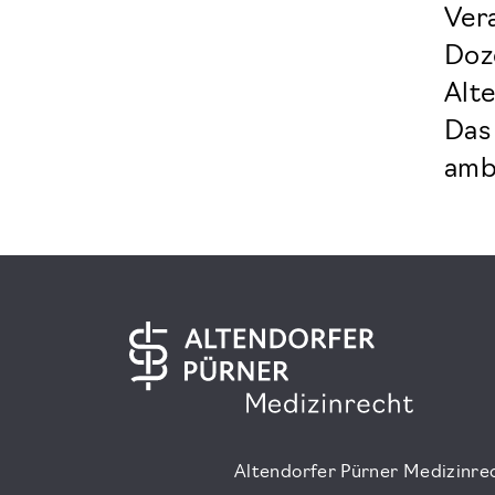
Ver
Doze
Alt
Das 
amb
Altendorfer Pürner Medizinre